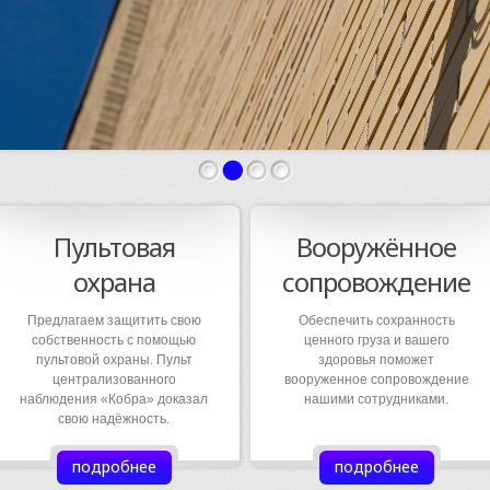
Пультовая
Вооружённое
охрана
сопровождение
Предлагаем защитить свою
Обеспечить сохранность
собственность с помощью
ценного груза и вашего
пультовой охраны. Пульт
здоровья поможет
централизованного
вооруженное сопровождение
наблюдения «Кобра» доказал
нашими сотрудниками.
свою надёжность.
подробнее
подробнее