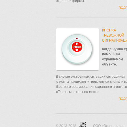
охранной фирмы.
ПОД
КНОПКА
ТРЕВОЖНОЙ
СИГНАЛИЗАЦ
Когда нужна с
помощь на
охраняемом
объекте.
В случае экстренных ситуаций сотрудники
клиента нажимают «тревожную» кнопку и г
быстрого реагирования охранного агентств
«Тигр» выезжает на место.
ПОД
© 2013-2018
ООО «Охранное аген