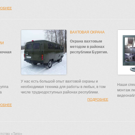
РОБНЕЕ
ВАХТОВАЯ ОХРАНА
Охрана вахтовым
ИИ
методом в районах
рочная
республики Бурятия.
У нас есть большой опыт вахтовой охраны и
Наши спец
руппа
необходимая техника для работы в любых, в том
монтаж лю
а
числе труднодоступных районах республики.
видеонаб
ПОДРОБНЕЕ
РОБНЕЕ
тство «Тигр»