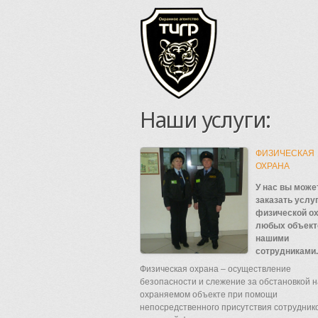
Наши услуги:
ФИЗИЧЕСКАЯ
ОХРАНА
У нас вы може
заказать услу
физической о
любых объект
нашими
сотрудниками.
Физическая охрана – осуществление
безопасности и слежение за обстановкой н
охраняемом объекте при помощи
непосредственного присутствия сотрудник