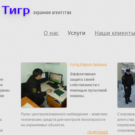
Тигр
охранное агентство
О нас
Услуги
Наши клиент
ПУЛЬТОВАЯ ОХРАНА
Эффективная
те
защита своей
ги
собственности с
храны
помощью пультовой
ов
охраны.
Пульт централизованного наблюдения – комплекс
Сопровож
а
технических средств для контроля безопасности
агентства
на охраняемых объектах.
перевозим
ов
сопровож
ПОДРОБНЕЕ